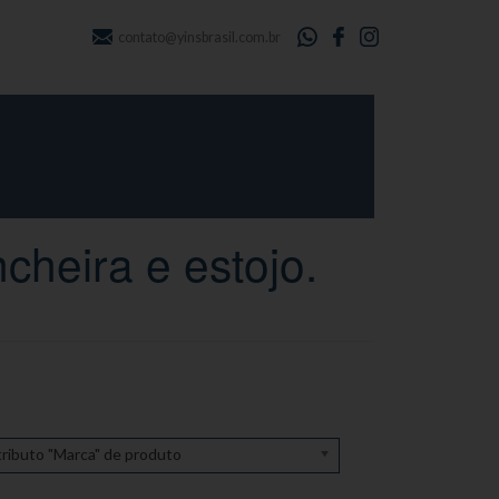
contato@yinsbrasil.com.br
cheira e estojo.
ributo "Marca" de produto