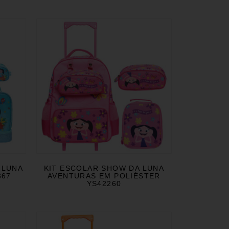
 LUNA
KIT ESCOLAR SHOW DA LUNA
367
AVENTURAS EM POLIÉSTER
YS42260