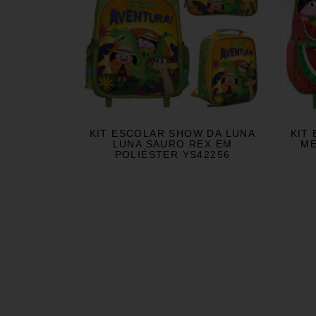
KIT ESCOLAR SHOW DA LUNA
KIT
LUNA SAURO REX EM
ME
POLIÉSTER YS42256