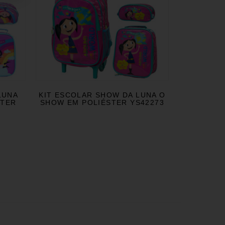
LUNA
KIT ESCOLAR SHOW DA LUNA O
STER
SHOW EM POLIÉSTER YS42273