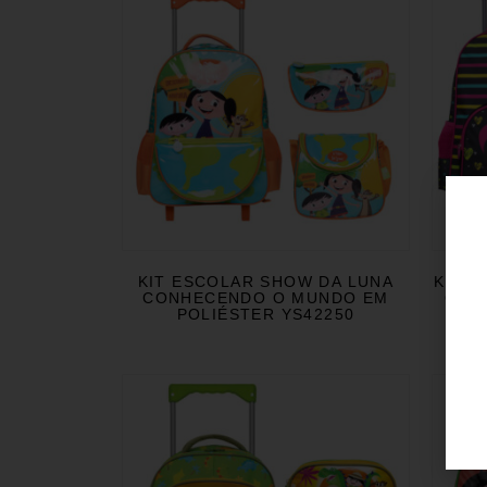
KIT ESCOLAR SHOW DA LUNA
KIT E
CONHECENDO O MUNDO EM
QUE
POLIÉSTER YS42250