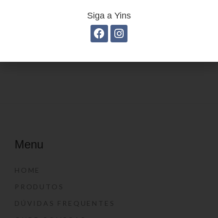
Siga a Yins
Mochila linha casual
Estojo Juvenil YS27100
YS29069
Menu
HOME
PRODUTOS
DÚVIDAS FREQUENTES