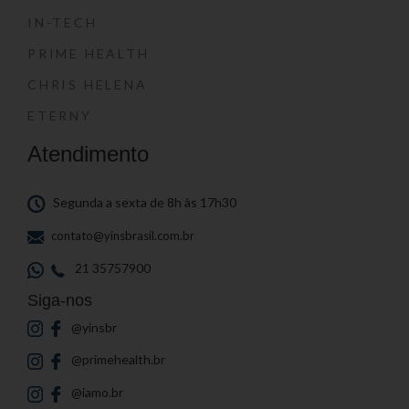
IN-TECH
PRIME HEALTH
CHRIS HELENA
ETERNY
Atendimento
Segunda a sexta de 8h às 17h30
contato@yinsbrasil.com.br
21 35757900
Siga-nos
@yinsbr
@primehealth.br
@iamo.br