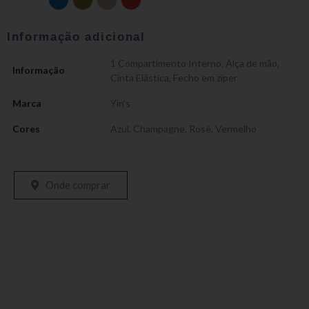
Informação adicional
1 Compartimento Interno
,
Alça de mão
,
Informação
Cinta Elástica
,
Fecho em zíper
Marca
Yin's
Cores
Azul
,
Champagne
,
Rosê
,
Vermelho
Onde comprar