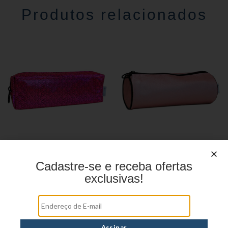
Produtos relacionados
Estojo Juvenil YS27109
Estojo Juvenil YS27108
Cadastre-se e receba ofertas
exclusivas!
Estojo Juvenil YS27101