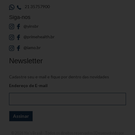
21 35757900
Siga-nos
@yinsbr
@primehealth.br
@iamo.br
Newsletter
Cadastre seu e-mail e fique por dentro das novidades
Endereço de E-mail
© 2026
Yin's Brasil
- Todos os direitos reservados | Desenvolvido por