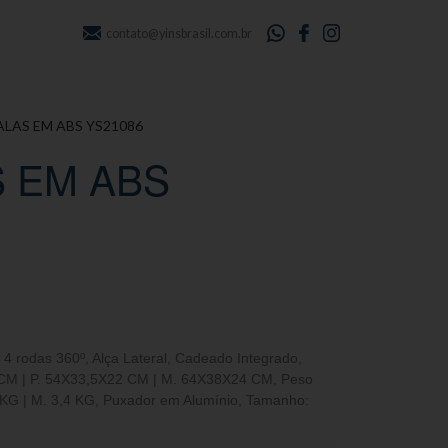
contato@yinsbrasil.com.br
ALAS EM ABS YS21086
 EM ABS
,
4 rodas 360º
,
Alça Lateral
,
Cadeado Integrado
,
CM | P. 54X33,5X22 CM | M. 64X38X24 CM
,
Peso
7 KG | M. 3,4 KG
,
Puxador em Alumínio
,
Tamanho: