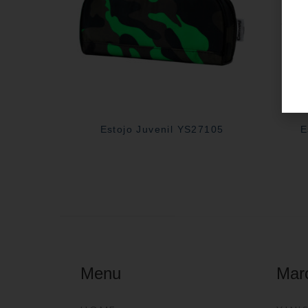
Estojo Juvenil YS27105
E
Menu
Mar