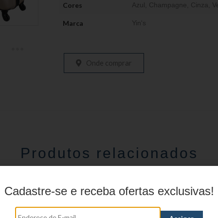
Cores
Azul
,
Champagne
,
Cinza
,
V
Marca
Yin's
Onde comprar
Produtos relacionados
Cadastre-se e receba ofertas exclusivas!