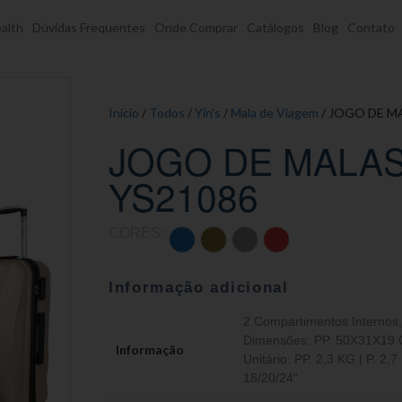
alth
Dúvidas Frequentes
Onde Comprar
Catálogos
Blog
Contato
Início
/
Todos
/
Yin's
/
Mala de Viagem
/ JOGO DE M
JOGO DE MALAS
YS21086
CORES:
Informação adicional
2 Compartimentos Internos
Dimensões: PP. 50X31X19 
Informação
Unitário: PP. 2,3 KG | P. 2,
18/20/24"