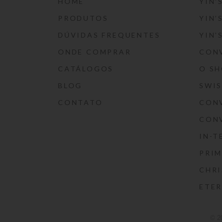
HOME
YIN’
PRODUTOS
YIN’
DÚVIDAS FREQUENTES
YIN’
ONDE COMPRAR
CON
CATÁLOGOS
O S
BLOG
SWI
CONTATO
CON
CON
IN-T
PRIM
CHRI
ETE
© 2