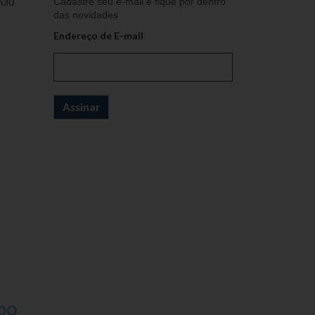
h30
Cadastre seu e-mail e fique por dentro
das novidades
Endereço de E-mail