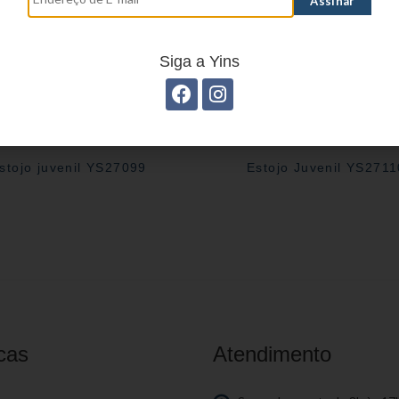
Siga a Yins
stojo juvenil YS27099
Estojo Juvenil YS2711
cas
Atendimento