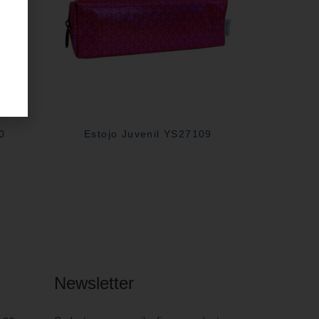
0
Estojo Juvenil YS27109
Newsletter