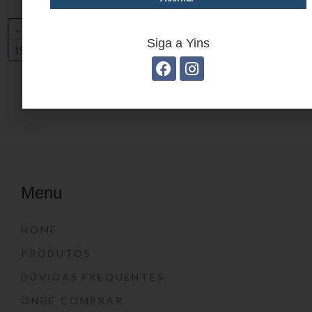
←
1
2
3
…
11
12
13
14
15
16
17
18
Siga a Yins
19
20
→
Menu
HOME
PRODUTOS
DÚVIDAS FREQUENTES
ONDE COMPRAR