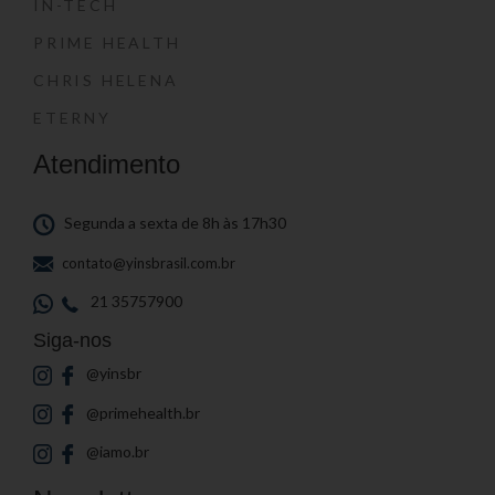
IN-TECH
PRIME HEALTH
CHRIS HELENA
ETERNY
Atendimento
Segunda a sexta de 8h às 17h30
contato@yinsbrasil.com.br
21 35757900
Siga-nos
@yinsbr
@primehealth.br
@iamo.br