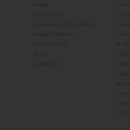
HOME
YIN’
PRODUTOS
YIN’
DÚVIDAS FREQUENTES
YIN’
ONDE COMPRAR
CON
CATÁLOGOS
O S
BLOG
SWI
CONTATO
CON
CON
IN-T
PRIM
CHRI
ETE