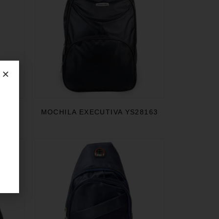
28162
MOCHILA EXECUTIVA YS28163