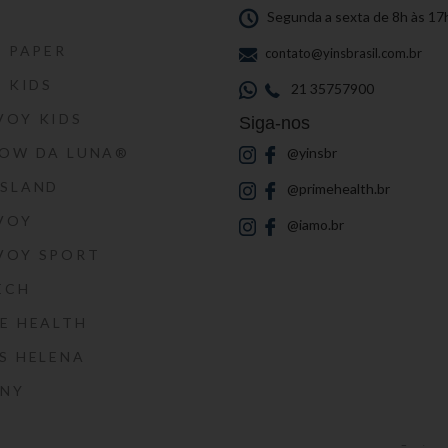
S
Segunda a sexta de 8h às 17
S PAPER
contato@yinsbrasil.com.br
S KIDS
21 35757900
VOY KIDS
Siga-nos
HOW DA LUNA®
@yinsbr
SSLAND
@primehealth.br
VOY
@iamo.br
VOY SPORT
ECH
E HEALTH
S HELENA
RNY