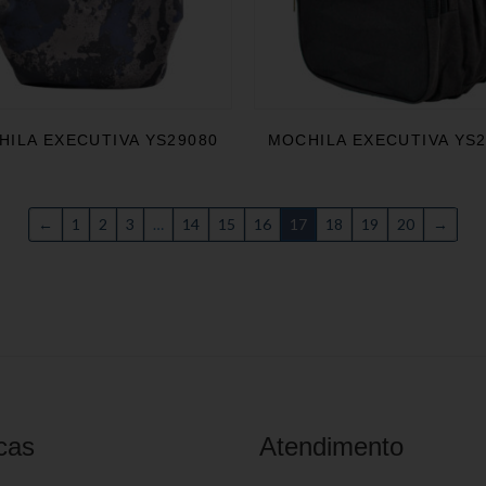
ILA EXECUTIVA YS29080
MOCHILA EXECUTIVA YS
←
1
2
3
…
14
15
16
17
18
19
20
→
cas
Atendimento