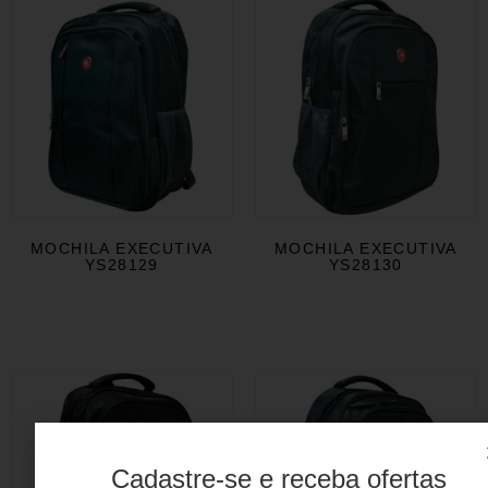
MOCHILA EXECUTIVA
MOCHILA EXECUTIVA
YS28129
YS28130
Cadastre-se e receba ofertas