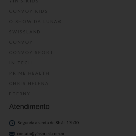
YIN’S KIDS
CONVOY KIDS
O SHOW DA LUNA®
SWISSLAND
CONVOY
CONVOY SPORT
IN-TECH
PRIME HEALTH
CHRIS HELENA
ETERNY
Atendimento
Segunda a sexta de 8h às 17h30
contato@yinsbrasil.com.br