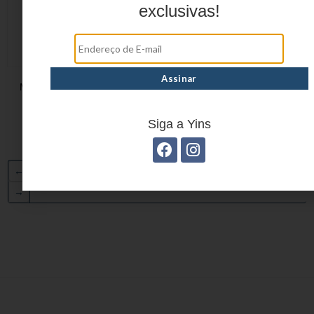
exclusivas!
MOCHILA EXECUTIVA
MOCHILA EXECUTIVA
YS28132
YS28133
Siga a Yins
←
1
2
3
…
13
14
15
16
17
18
19
20
→