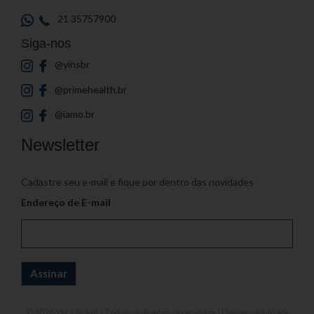
21 35757900
Siga-nos
@yinsbr
@primehealth.br
@iamo.br
Newsletter
Cadastre seu e-mail e fique por dentro das novidades
Endereço de E-mail
© 2026
Yin's Brasil
- Todos os direitos reservados | Desenvolvido por